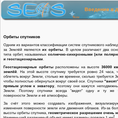
Введение в 
Орбиты спутников
Одним из вариантов классификации систем спутникового наблю
за Землёй являются
их орбиты
. В целом различают два осн
типа орбит, называемых
солнечно-синхронными (или поляр
и геостационарными
.
Геостационарные орбиты
расположены на высоте
36000 к
землёй
. На этой высоте спутнику требуется ровно 24 часа, 
облететь вокруг Земли, столько же времени, сколько требуется З
чтобы полностью обернуться вокруг своей оси. Спутники
"висят
прямым углом к экватору
, поэтому они кажутся неподвижн
Земли. Поэтому спутники всегда "видят" одну и ту же 
поверхности Земли и её атмосферы.
За счёт этого можно создавать изображения, визуализир
изменения поверхности земли или движения облаков. Из-за бо
высоты орбиты спутника,
геометрическое разрешение очень н
2
Наименьший различимый объект имеет размеры порядка 1 км
.